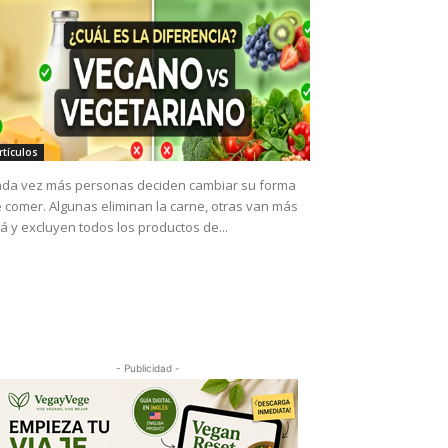
rtículos
da vez más personas deciden cambiar su forma
 comer. Algunas eliminan la carne, otras van más
lá y excluyen todos los productos de...