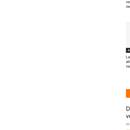
ve
re
A
La
al
va
D
v
ab