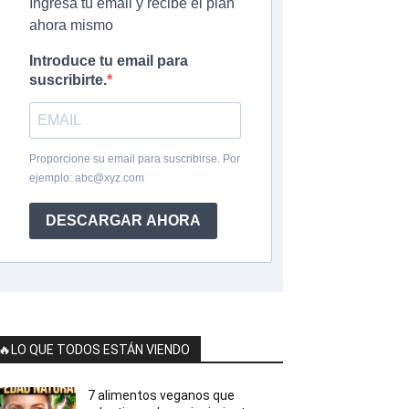
Ingresa tu email y recibe el plan
ahora mismo
Introduce tu email para
suscribirte.
Proporcione su email para suscribirse. Por
ejemplo:
abc@xyz.com
DESCARGAR AHORA
🔥LO QUE TODOS ESTÁN VIENDO
7 alimentos veganos que