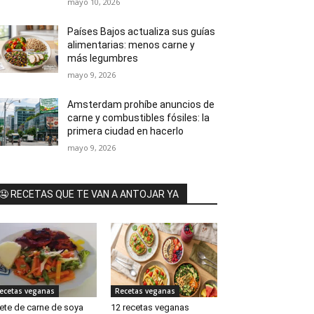
mayo 10, 2026
Países Bajos actualiza sus guías
alimentarias: menos carne y
más legumbres
mayo 9, 2026
Amsterdam prohíbe anuncios de
carne y combustibles fósiles: la
primera ciudad en hacerlo
mayo 9, 2026
🤤 RECETAS QUE TE VAN A ANTOJAR YA
ecetas veganas
Recetas veganas
lete de carne de soya
12 recetas veganas