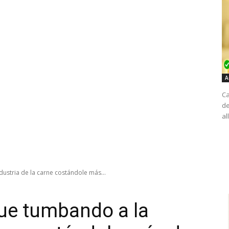
A
Ca
de
al