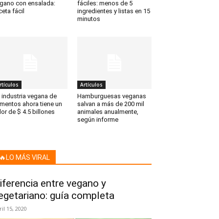
gano con ensalada:
fáciles: menos de 5
ceta fácil
ingredientes y listas en 15
minutos
rtículos
Artículos
 industria vegana de
Hamburguesas veganas
imentos ahora tiene un
salvan a más de 200 mil
lor de $ 4.5 billones
animales anualmente,
según informe
🔥LO MÁS VIRAL
iferencia entre vegano y
egetariano: guía completa
ril 15, 2020