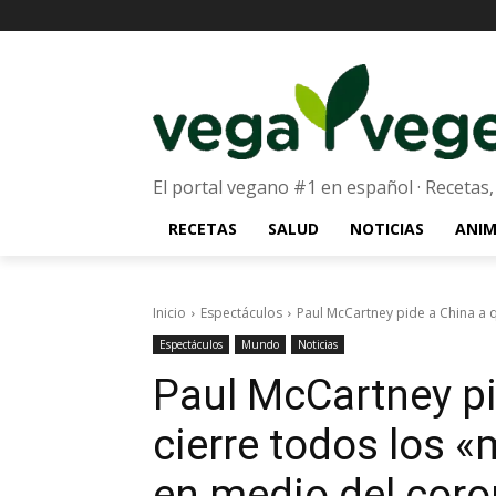
El portal vegano #1 en español · Recetas,
RECETAS
SALUD
NOTICIAS
ANIM
Inicio
Espectáculos
Paul McCartney pide a China a 
Espectáculos
Mundo
Noticias
Paul McCartney pi
cierre todos los
en medio del coro