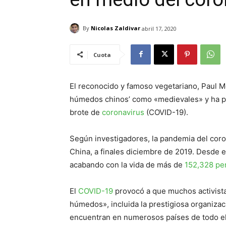
By
Nicolas Zaldivar
abril 17, 2020
Cuota
El reconocido y famoso vegetariano, Paul M
húmedos chinos’ como «medievales» y ha p
brote de
coronavirus
(COVID-19).
Según investigadores, la pandemia del cor
China, a finales diciembre de 2019. Desde e
acabando con la vida de más de
152,328 pe
El
COVID-19
provocó a que muchos activista
húmedos», incluida la prestigiosa organiza
encuentran en numerosos países de todo e