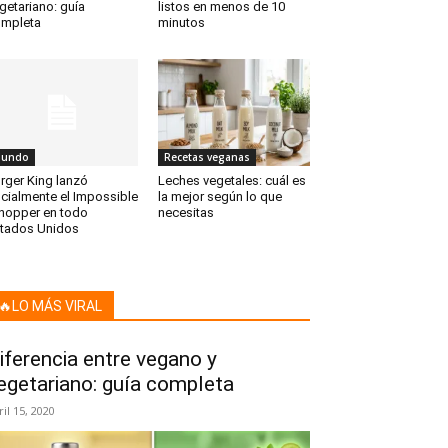
getariano: guía
listos en menos de 10
mpleta
minutos
undo
Recetas veganas
rger King lanzó
Leches vegetales: cuál es
icialmente el Impossible
la mejor según lo que
opper en todo
necesitas
tados Unidos
🔥LO MÁS VIRAL
iferencia entre vegano y
egetariano: guía completa
ril 15, 2020