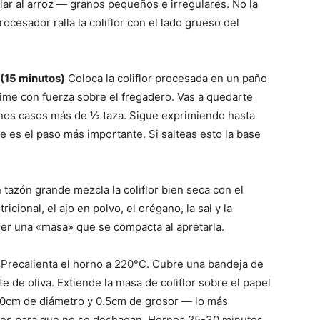
lar al arroz — granos pequeños e irregulares. No la
ocesador ralla la coliflor con el lado grueso del
 (15 minutos)
Coloca la coliflor procesada en un paño
rime con fuerza sobre el fregadero. Vas a quedarte
nos casos más de ½ taza. Sigue exprimiendo hasta
e es el paso más importante. Si salteas esto la base
 tazón grande mezcla la coliflor bien seca con el
ricional, el ajo en polvo, el orégano, la sal y la
er una «masa» que se compacta al apretarla.
Precalienta el horno a 220°C. Cubre una bandeja de
 de oliva. Extiende la masa de coliflor sobre el papel
0cm de diámetro y 0.5cm de grosor — lo más
rdes para que no se deshagan. Hornea 25-30 minutos