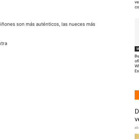
ve
co
piñones son más auténticos, las nueces más
xtra
M
Bu
of
Wh
Es
D
v
ab