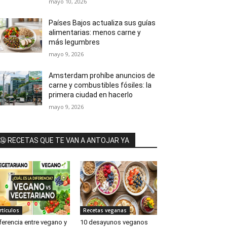
mayo 10, 2026
Países Bajos actualiza sus guías
alimentarias: menos carne y
más legumbres
mayo 9, 2026
Amsterdam prohíbe anuncios de
carne y combustibles fósiles: la
primera ciudad en hacerlo
mayo 9, 2026
🤤 RECETAS QUE TE VAN A ANTOJAR YA
rtículos
Recetas veganas
ferencia entre vegano y
10 desayunos veganos