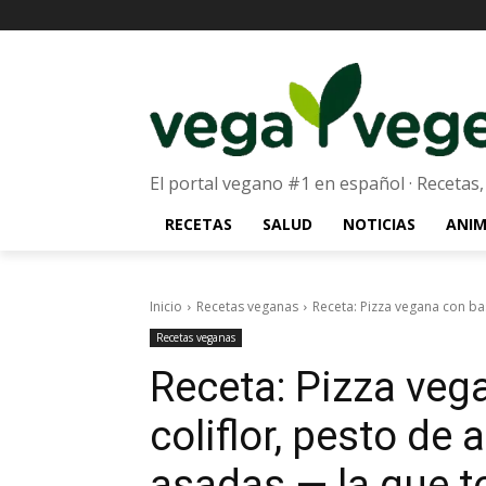
El portal vegano #1 en español · Recetas,
RECETAS
SALUD
NOTICIAS
ANIM
Inicio
Recetas veganas
Receta: Pizza vegana con bas
Recetas veganas
Receta: Pizza veg
coliflor, pesto de
asadas — la que t