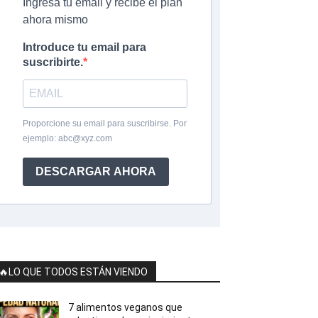
Ingresa tu email y recibe el plan
ahora mismo
Introduce tu email para
suscribirte.
Proporcione su email para suscribirse. Por
ejemplo:
abc@xyz.com
DESCARGAR AHORA
🔥LO QUE TODOS ESTÁN VIENDO
7 alimentos veganos que