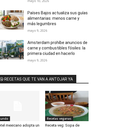
mayo 10, 2026
Países Bajos actualiza sus guías
alimentarias: menos carne y
más legumbres
mayo 9, 2026
Amsterdam prohíbe anuncios de
carne y combustibles fósiles: la
primera ciudad en hacerlo
mayo 9, 2026
🤤 RECETAS QUE TE VAN A ANTOJAR YA
undo
Recetas veganas
tel mexicano adopta un
Receta veg: Sopa de