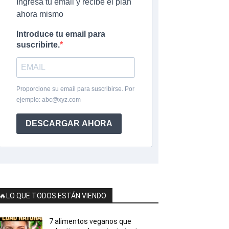
Ingresa tu email y recibe el plan
ahora mismo
Introduce tu email para
suscribirte.
Proporcione su email para suscribirse. Por
ejemplo:
abc@xyz.com
DESCARGAR AHORA
🔥LO QUE TODOS ESTÁN VIENDO
7 alimentos veganos que