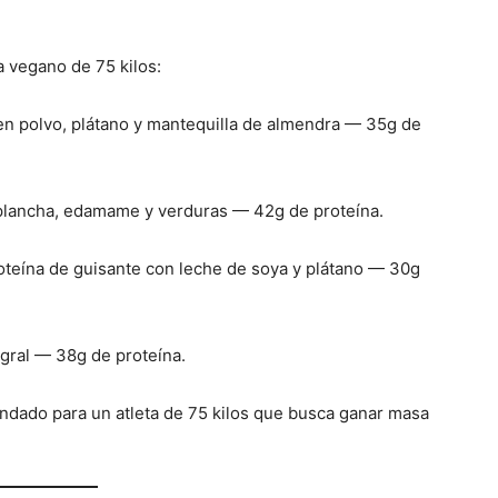
a vegano de 75 kilos:
en polvo, plátano y mantequilla de almendra — 35g de
plancha, edamame y verduras — 42g de proteína.
oteína de guisante con leche de soya y plátano — 30g
egral — 38g de proteína.
endado para un atleta de 75 kilos que busca ganar masa