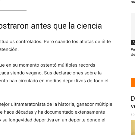
me
ostraron antes que la ciencia
tudios controlados. Pero cuando los atletas de élite
A
atención.
Pr
de
ue en su momento ostentó múltiples récords
cada siendo vegano. Sus declaraciones sobre la
ento han circulado en medios deportivos de todo el
D
or ultramaratonista de la historia, ganador múltiple
v
sde hace décadas y ha documentado extensamente
ab
y su longevidad deportiva en un deporte donde el