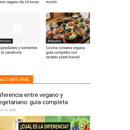
nú vegano de 24 horas
morón
rtículos
Artículos
opiedades y nutrientes
Cocina coreana vegana:
 la zanahoria
guía completa con
recetas plant-based
🔥LO MÁS VIRAL
iferencia entre vegano y
egetariano: guía completa
ril 15, 2020