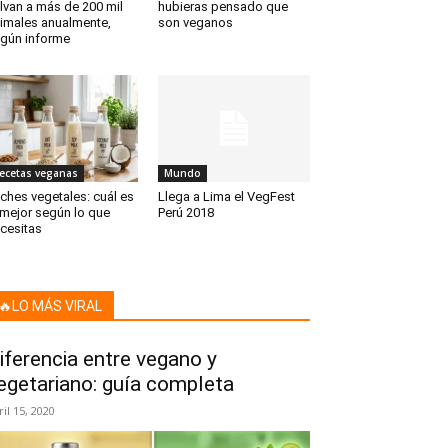
lvan a más de 200 mil
hubieras pensado que
imales anualmente,
son veganos
gún informe
ecetas veganas
Mundo
ches vegetales: cuál es
Llega a Lima el VegFest
 mejor según lo que
Perú 2018
cesitas
🔥LO MÁS VIRAL
iferencia entre vegano y
egetariano: guía completa
ril 15, 2020