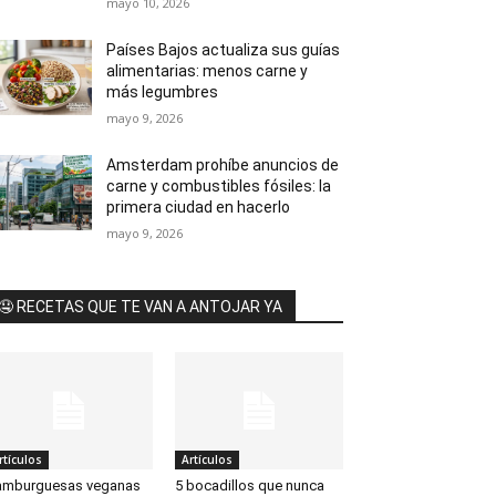
mayo 10, 2026
Países Bajos actualiza sus guías
alimentarias: menos carne y
más legumbres
mayo 9, 2026
Amsterdam prohíbe anuncios de
carne y combustibles fósiles: la
primera ciudad en hacerlo
mayo 9, 2026
🤤 RECETAS QUE TE VAN A ANTOJAR YA
rtículos
Artículos
amburguesas veganas
5 bocadillos que nunca