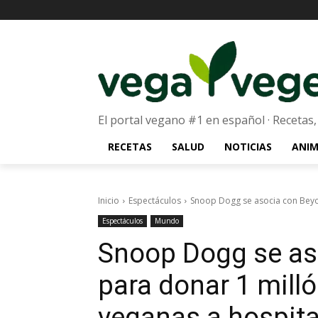
El portal vegano #1 en español · Recetas,
RECETAS
SALUD
NOTICIAS
ANIM
Inicio
Espectáculos
Snoop Dogg se asocia con Beyon
Espectáculos
Mundo
Snoop Dogg se as
para donar 1 mil
veganas a hospita