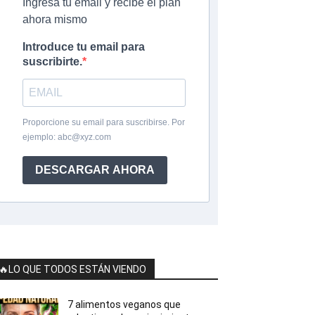
Ingresa tu email y recibe el plan
ahora mismo
Introduce tu email para
suscribirte.
Proporcione su email para suscribirse. Por
ejemplo:
abc@xyz.com
DESCARGAR AHORA
🔥LO QUE TODOS ESTÁN VIENDO
7 alimentos veganos que