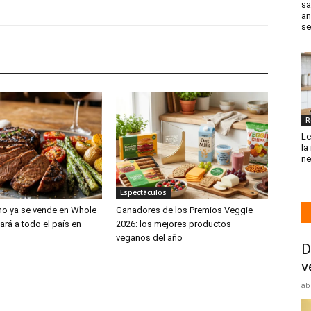
sa
an
se
R
Le
la
ne
Espectáculos
no ya se vende en Whole
Ganadores de los Premios Veggie
ará a todo el país en
2026: los mejores productos
veganos del año
D
v
ab