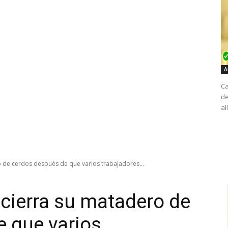
A
Ca
de
al