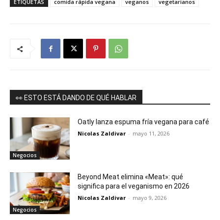
ETIQUETAS
comida rápida vegana
veganos
vegetarianos
👀 ESTO ESTÁ DANDO DE QUÉ HABLAR
Oatly lanza espuma fría vegana para café
Nicolas Zaldivar
-
mayo 11, 2026
Negocios
Beyond Meat elimina «Meat»: qué
significa para el veganismo en 2026
Nicolas Zaldivar
-
mayo 9, 2026
Negocios