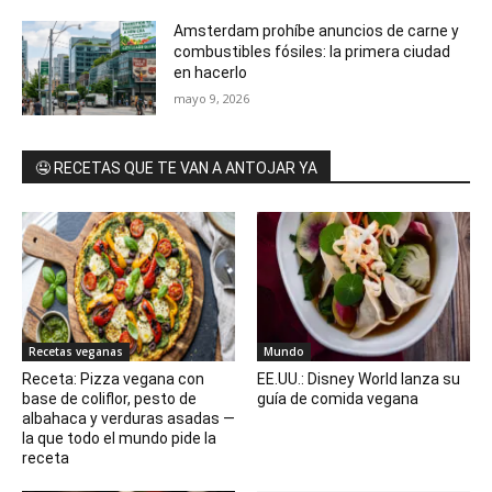
Amsterdam prohíbe anuncios de carne y
combustibles fósiles: la primera ciudad
en hacerlo
mayo 9, 2026
🤤 RECETAS QUE TE VAN A ANTOJAR YA
Recetas veganas
Mundo
Receta: Pizza vegana con
EE.UU.: Disney World lanza su
base de coliflor, pesto de
guía de comida vegana
albahaca y verduras asadas —
la que todo el mundo pide la
receta