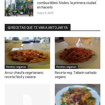
combustibles fósiles: la primera ciudad
en hacerlo
mayo 9, 2026
🤤 RECETAS QUE TE VAN A ANTOJAR YA
Recetas veganas
Recetas veganas
Arroz chaufa vegetariano:
Receta veg: Tallarín saltado
receta fácil y casera
vegano