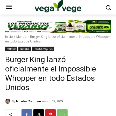
Inicio
Mundo
Burger King lanzó oficialmente el Impossible Whopper
en todo Estados Unidos
Mundo
Noticias
Recetas veganas
Burger King lanzó
oficialmente el Impossible
Whopper en todo Estados
Unidos
By
Nicolas Zaldivar
agosto 18, 2019