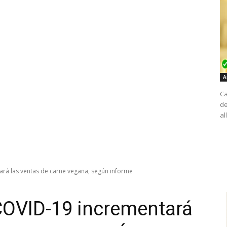
A
Ca
de
al