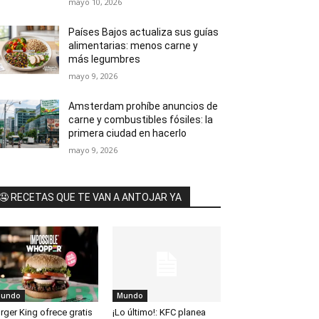
mayo 10, 2026
Países Bajos actualiza sus guías
alimentarias: menos carne y
más legumbres
mayo 9, 2026
Amsterdam prohíbe anuncios de
carne y combustibles fósiles: la
primera ciudad en hacerlo
mayo 9, 2026
🤤 RECETAS QUE TE VAN A ANTOJAR YA
undo
Mundo
rger King ofrece gratis
¡Lo último!: KFC planea