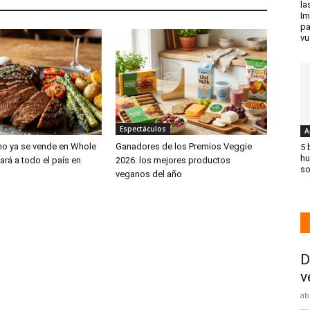
la
Im
pa
vu
Espectáculos
A
no ya se vende en Whole
Ganadores de los Premios Veggie
5 
hu
ará a todo el país en
2026: los mejores productos
so
veganos del año
D
v
ab