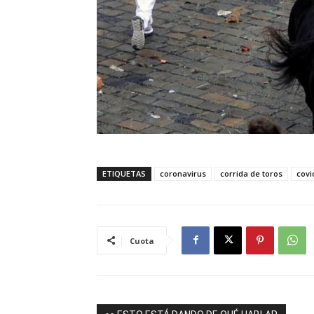
ETIQUETAS
coronavirus
corrida de toros
covi
Cuota