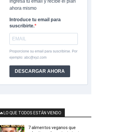
Ingresa tu email y recibe el plan
ahora mismo
Introduce tu email para
suscribirte.
Proporcione su email para suscribirse. Por
ejemplo:
abc@xyz.com
DESCARGAR AHORA
🔥LO QUE TODOS ESTÁN VIENDO
7 alimentos veganos que