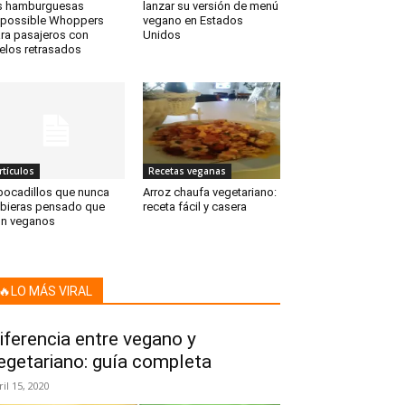
s hamburguesas
lanzar su versión de menú
possible Whoppers
vegano en Estados
ra pasajeros con
Unidos
elos retrasados
rtículos
Recetas veganas
bocadillos que nunca
Arroz chaufa vegetariano:
bieras pensado que
receta fácil y casera
n veganos
🔥LO MÁS VIRAL
iferencia entre vegano y
egetariano: guía completa
ril 15, 2020