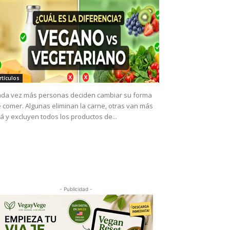
rtículos
da vez más personas deciden cambiar su forma
 comer. Algunas eliminan la carne, otras van más
lá y excluyen todos los productos de...