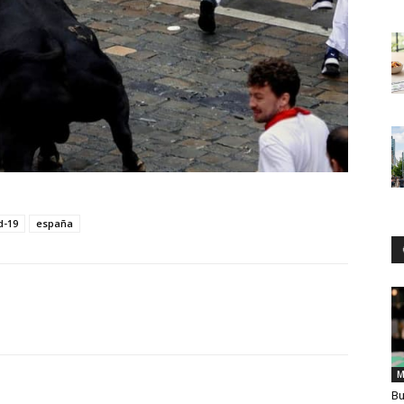
d-19
españa
M
Bu