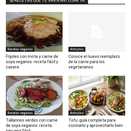
🤤 RECETAS QUE TE VAN A ANTOJAR YA
Recetas veganas
Artículos
Frijoles con mote y carne de
Conoce el nuevo reemplazo
soya veganos: receta fácil y
de la carne para los
casera
vegetarianos
Recetas veganas
Artículos
Tallarines verdes con carne
Tofu: guía completa para
de soya veganos: receta
cocinarlo y aprovecharlo bien
peruana fácil