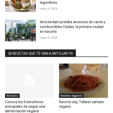
legumbres
mayo 9, 2026
Amsterdam prohíbe anuncios de carne y
combustibles fósiles: la primera ciudad
en hacerlo
mayo 9, 2026
🤤 RECETAS QUE TE VAN A ANTOJAR YA
Artículos
Recetas veganas
Conoce los 6 beneficios
Receta veg: Tallarín saltado
principales de seguir una
vegano
alimentación vegana