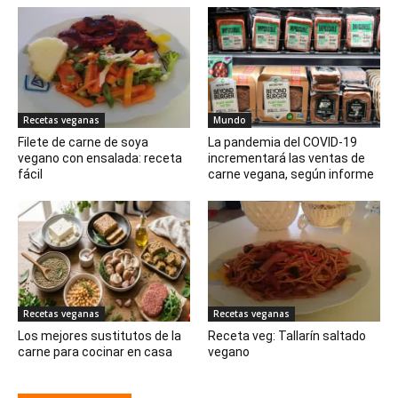
Recetas veganas
Mundo
Filete de carne de soya
La pandemia del COVID-19
vegano con ensalada: receta
incrementará las ventas de
fácil
carne vegana, según informe
Recetas veganas
Recetas veganas
Los mejores sustitutos de la
Receta veg: Tallarín saltado
carne para cocinar en casa
vegano