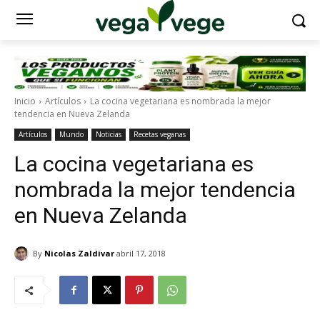
Inicio
Artículos
La cocina vegetariana es nombrada la mejor
tendencia en Nueva Zelanda
Artículos
Mundo
Noticias
Recetas veganas
La cocina vegetariana es
nombrada la mejor tendencia
en Nueva Zelanda
By
Nicolas Zaldivar
abril 17, 2018