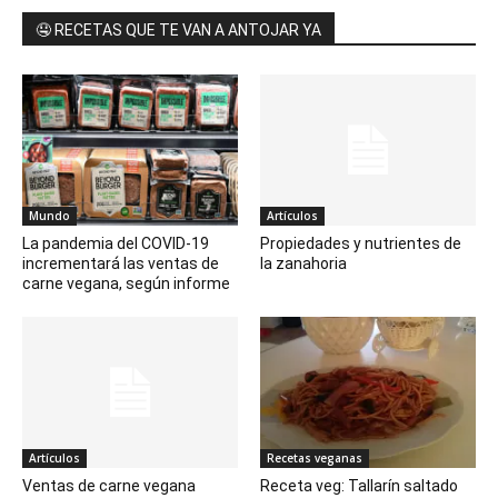
🤤 RECETAS QUE TE VAN A ANTOJAR YA
Mundo
Artículos
La pandemia del COVID-19
Propiedades y nutrientes de
incrementará las ventas de
la zanahoria
carne vegana, según informe
Artículos
Recetas veganas
Ventas de carne vegana
Receta veg: Tallarín saltado