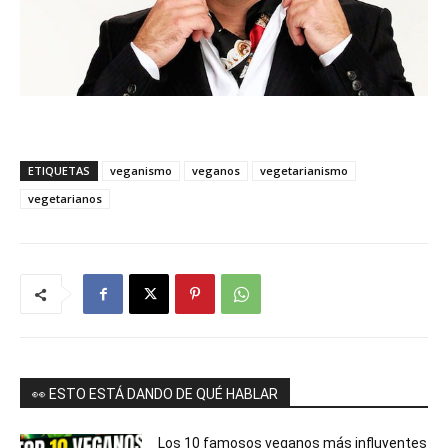
ETIQUETAS
veganismo
veganos
vegetarianismo
vegetarianos
👀 ESTO ESTÁ DANDO DE QUÉ HABLAR
Los 10 famosos veganos más influyentes