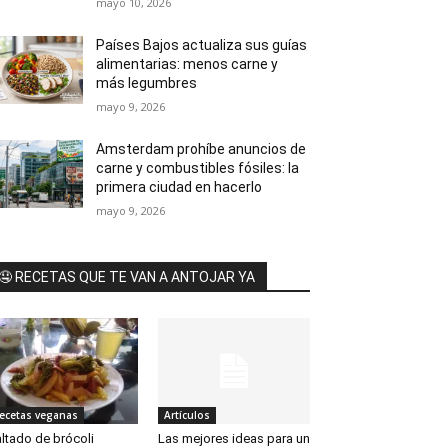
mayo 10, 2026
Países Bajos actualiza sus guías
alimentarias: menos carne y
más legumbres
mayo 9, 2026
Amsterdam prohíbe anuncios de
carne y combustibles fósiles: la
primera ciudad en hacerlo
mayo 9, 2026
🤤 RECETAS QUE TE VAN A ANTOJAR YA
ecetas veganas
Artículos
ltado de brócoli
Las mejores ideas para un