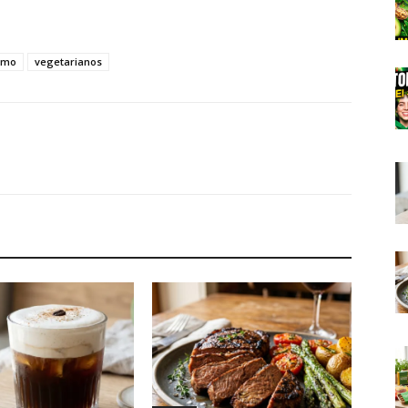
smo
vegetarianos