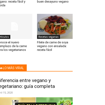
gano: receta fácil y
buen desayuno vegano
pida
rtículos
Recetas veganas
noce el nuevo
Filete de carne de soya
emplazo de la carne
vegano con ensalada:
ra los vegetarianos
receta fácil
🔥LO MÁS VIRAL
iferencia entre vegano y
egetariano: guía completa
ril 15, 2020