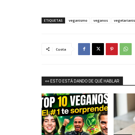
ETIQUETAS
veganismo
veganos
vegetariani
Cuota
👀 ESTO ESTÁ DANDO DE QUÉ HABLAR