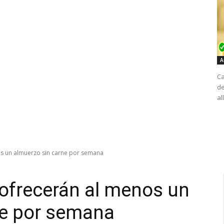
A
Ca
de
al