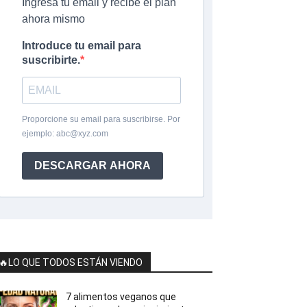
Ingresa tu email y recibe el plan
ahora mismo
Introduce tu email para
suscribirte.
Proporcione su email para suscribirse. Por
ejemplo:
abc@xyz.com
DESCARGAR AHORA
🔥LO QUE TODOS ESTÁN VIENDO
7 alimentos veganos que