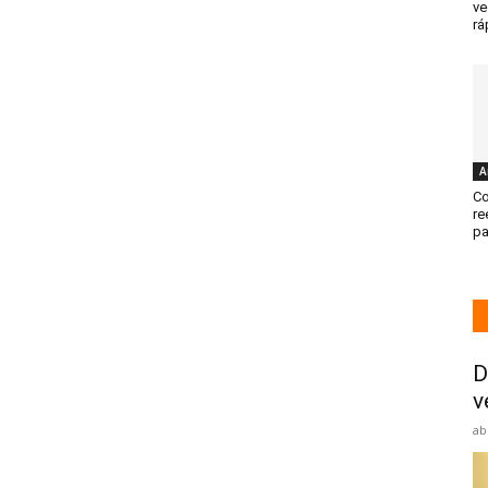
ve
rá
A
Co
re
pa
D
v
ab