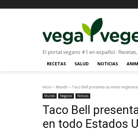
El portal vegano #1 en español · Recetas,
RECETAS
SALUD
NOTICIAS
ANIM
Inicio
Mundo
Taco Bell presenta su menú vegetari
Mundo
Negocios
Noticias
Taco Bell present
en todo Estados 