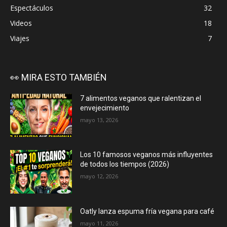
Espectáculos
32
Videos
18
Viajes
7
👀 MIRA ESTO TAMBIÉN
7 alimentos veganos que ralentizan el
envejecimiento
mayo 13, 2026
Los 10 famosos veganos más influyentes
de todos los tiempos (2026)
mayo 12, 2026
Oatly lanza espuma fría vegana para café
mayo 11, 2026