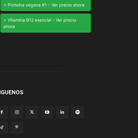
⭐ Proteína vegana #1 – Ver precio ahora
⭐ Vitamina B12 esencial – Ver precio
ahora
IGUENOS