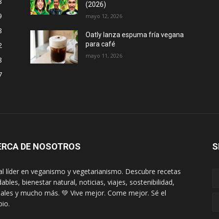
8
(2026)
9
mayo 12, 2026
8
Oatly lanza espuma fría vegana
para café
2
mayo 11, 2026
8
7
ERCA DE NOSOTROS
S
al líder en veganismo y vegetarianismo. Descubre recetas
ables, bienestar natural, noticias, viajes, sostenibilidad,
ales y mucho más. 💚 Vive mejor. Come mejor. Sé el
io.