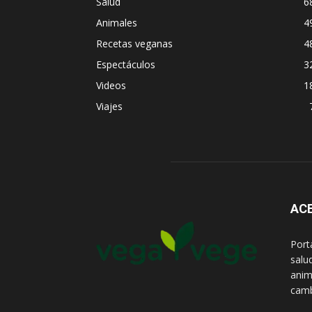
Salud
6
Animales
4
Recetas veganas
4
Espectáculos
3
Videos
1
Viajes
AC
Port
salud
anim
camb