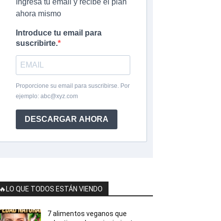
Ingresa tu email y recibe el plan
ahora mismo
Introduce tu email para
suscribirte.
Proporcione su email para suscribirse. Por
ejemplo:
abc@xyz.com
DESCARGAR AHORA
🔥LO QUE TODOS ESTÁN VIENDO
7 alimentos veganos que