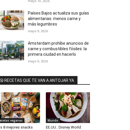
mayo 10, 2026
Países Bajos actualiza sus guías
alimentarias: menos carne y
más legumbres
mayo 9, 2026
Amsterdam prohíbe anuncios de
carne y combustibles fósiles: la
primera ciudad en hacerlo
mayo 9, 2026
🤤 RECETAS QUE TE VAN A ANTOJAR YA
ecetas veganas
Mundo
s 8 mejores snacks
EE.UU.: Disney World