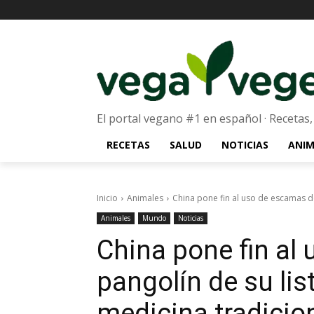
El portal vegano #1 en español · Recetas,
RECETAS
SALUD
NOTICIAS
ANIM
Inicio
Animales
China pone fin al uso de escamas de 
Animales
Mundo
Noticias
China pone fin al
pangolín de su lis
medicina tradicio