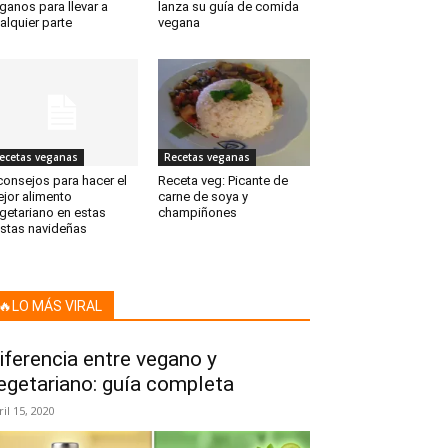
ganos para llevar a
lanza su guía de comida
alquier parte
vegana
ecetas veganas
Recetas veganas
consejos para hacer el
Receta veg: Picante de
jor alimento
carne de soya y
getariano en estas
champiñones
estas navideñas
🔥LO MÁS VIRAL
iferencia entre vegano y
egetariano: guía completa
ril 15, 2020