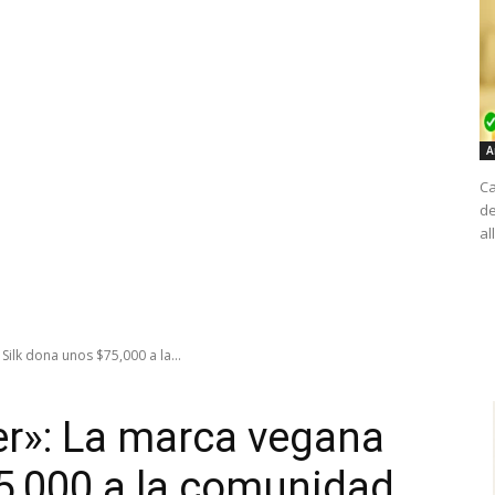
A
Ca
de
al