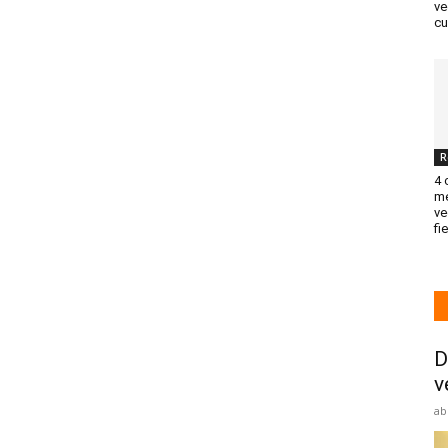
ve
cu
R
4 
me
ve
fi
D
v
ab