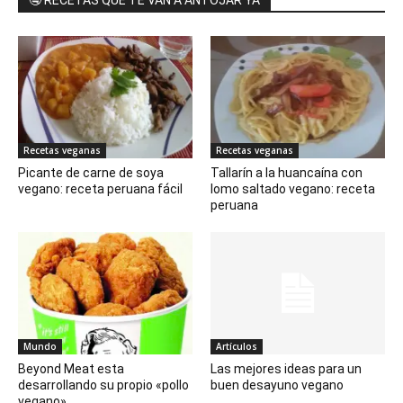
🤤 RECETAS QUE TE VAN A ANTOJAR YA
Recetas veganas
Recetas veganas
Picante de carne de soya
Tallarín a la huancaína con
vegano: receta peruana fácil
lomo saltado vegano: receta
peruana
Mundo
Artículos
Beyond Meat esta
Las mejores ideas para un
desarrollando su propio «pollo
buen desayuno vegano
vegano»