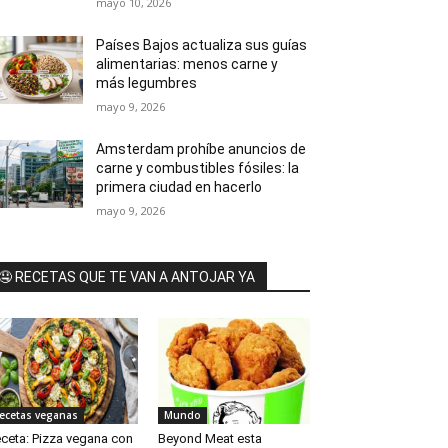
mayo 10, 2026
Países Bajos actualiza sus guías
alimentarias: menos carne y
más legumbres
mayo 9, 2026
Amsterdam prohíbe anuncios de
carne y combustibles fósiles: la
primera ciudad en hacerlo
mayo 9, 2026
🤤 RECETAS QUE TE VAN A ANTOJAR YA
ecetas veganas
Mundo
ceta: Pizza vegana con
Beyond Meat esta