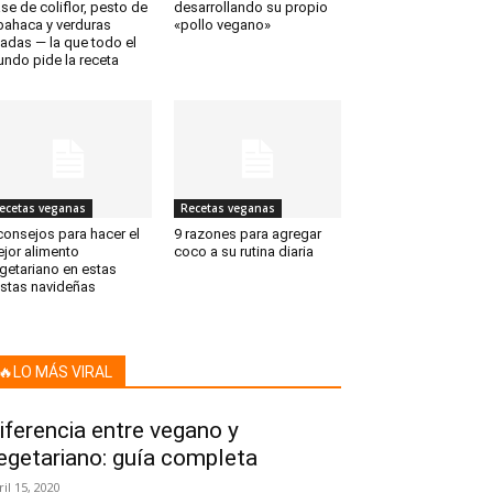
se de coliflor, pesto de
desarrollando su propio
bahaca y verduras
«pollo vegano»
adas — la que todo el
ndo pide la receta
ecetas veganas
Recetas veganas
consejos para hacer el
9 razones para agregar
jor alimento
coco a su rutina diaria
getariano en estas
estas navideñas
🔥LO MÁS VIRAL
iferencia entre vegano y
egetariano: guía completa
ril 15, 2020