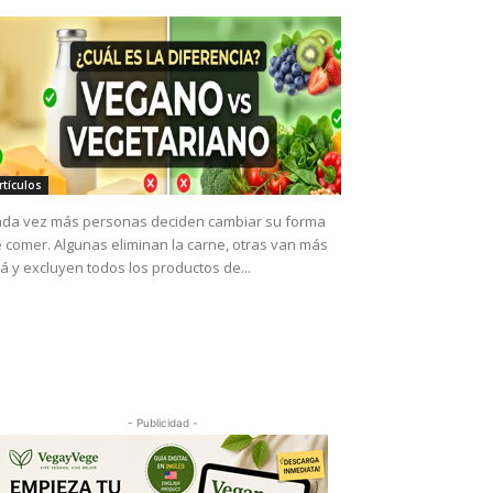
rtículos
da vez más personas deciden cambiar su forma
 comer. Algunas eliminan la carne, otras van más
lá y excluyen todos los productos de...