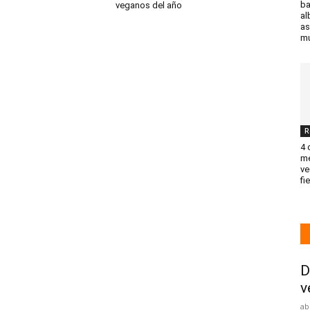
ba
veganos del año
al
as
mu
R
4 
me
ve
fi
D
v
ab