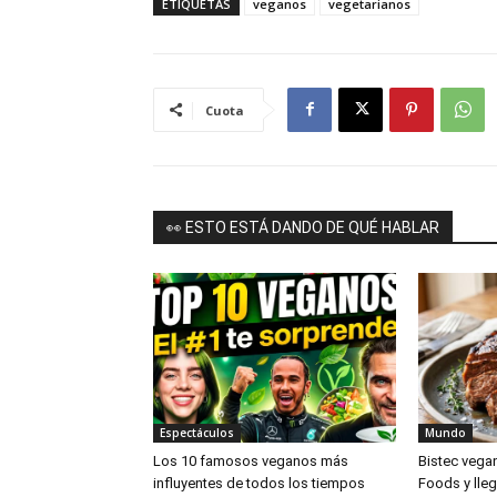
ETIQUETAS
veganos
vegetarianos
Cuota
👀 ESTO ESTÁ DANDO DE QUÉ HABLAR
Espectáculos
Mundo
Los 10 famosos veganos más
Bistec vega
influyentes de todos los tiempos
Foods y lleg