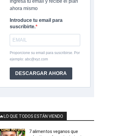
Ingresa tu email y recibe el plan
ahora mismo
Introduce tu email para
suscribirte.
Proporcione su email para suscribirse. Por
ejemplo:
abc@xyz.com
DESCARGAR AHORA
🔥LO QUE TODOS ESTÁN VIENDO
7 alimentos veganos que