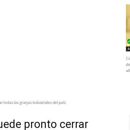
A
Ca
de
al