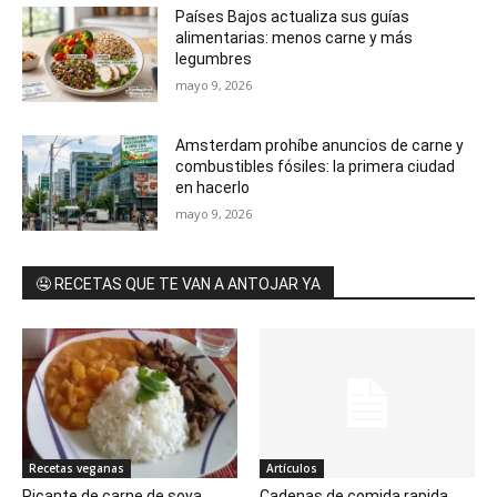
Países Bajos actualiza sus guías
alimentarias: menos carne y más
legumbres
mayo 9, 2026
Amsterdam prohíbe anuncios de carne y
combustibles fósiles: la primera ciudad
en hacerlo
mayo 9, 2026
🤤 RECETAS QUE TE VAN A ANTOJAR YA
Recetas veganas
Artículos
Picante de carne de soya
Cadenas de comida rapida