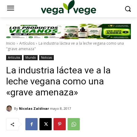
Inicio
Artículos
La industria láctea ve a la leche vegana como una
"grave amenaza"
Artículos
Mundo
Noticias
La industria láctea ve a la
leche vegana como una
«grave amenaza»
By
Nicolas Zaldivar
mayo 8, 2017