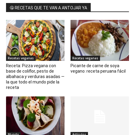
🤤 RECETAS QUE TE VAN A ANTOJAR YA
Recetas veganas
Recetas veganas
Receta: Pizza vegana con
Picante de carne de soya
base de coliflor, pesto de
vegano: receta peruana fácil
albahaca y verduras asadas —
la que todo el mundo pide la
receta
Mundo
Artículos