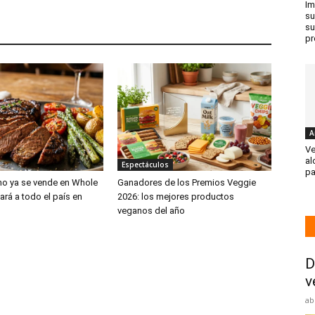
Im
su
su
pr
A
Ve
al
Espectáculos
pa
no ya se vende en Whole
Ganadores de los Premios Veggie
ará a todo el país en
2026: los mejores productos
veganos del año
D
v
ab