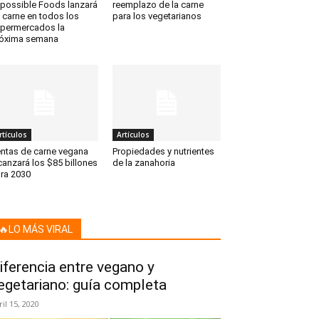
possible Foods lanzará
reemplazo de la carne
 carne en todos los
para los vegetarianos
permercados la
óxima semana
rtículos
Artículos
ntas de carne vegana
Propiedades y nutrientes
canzará los $85 billones
de la zanahoria
ra 2030
🔥LO MÁS VIRAL
iferencia entre vegano y
egetariano: guía completa
ril 15, 2020