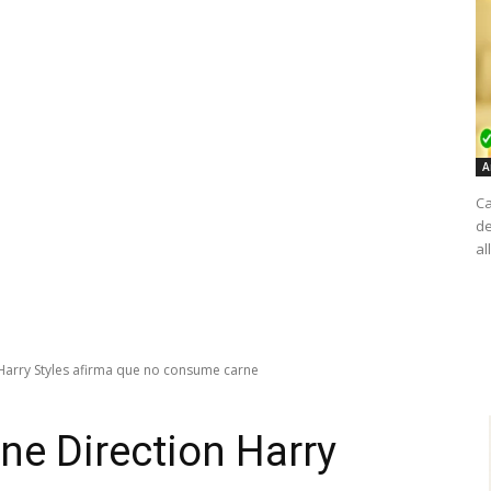
A
Ca
de
al