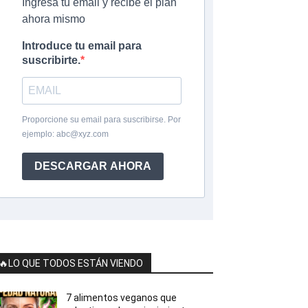
Ingresa tu email y recibe el plan
ahora mismo
Introduce tu email para
suscribirte.
Proporcione su email para suscribirse. Por
ejemplo:
abc@xyz.com
DESCARGAR AHORA
🔥LO QUE TODOS ESTÁN VIENDO
7 alimentos veganos que