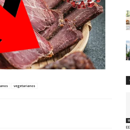
anos
vegetarianos
M
EE