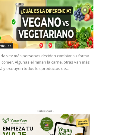
rtículos
da vez más personas deciden cambiar su forma
 comer. Algunas eliminan la carne, otras van más
lá y excluyen todos los productos de...