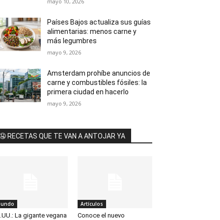
mayo 10, 2026
Países Bajos actualiza sus guías
alimentarias: menos carne y
más legumbres
mayo 9, 2026
Amsterdam prohíbe anuncios de
carne y combustibles fósiles: la
primera ciudad en hacerlo
mayo 9, 2026
🤤 RECETAS QUE TE VAN A ANTOJAR YA
undo
Artículos
.UU.: La gigante vegana
Conoce el nuevo