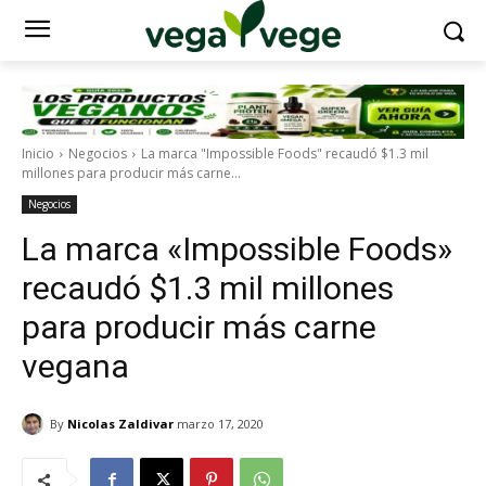
Inicio
Negocios
La marca "Impossible Foods" recaudó $1.3 mil
millones para producir más carne...
Negocios
La marca «Impossible Foods»
recaudó $1.3 mil millones
para producir más carne
vegana
By
Nicolas Zaldivar
marzo 17, 2020