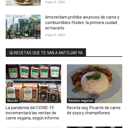
mayo 9, 2026
Amsterdam prohíbe anuncios de carne y
combustibles fósiles: la primera ciudad
en hacerlo
mayo 9, 2026
🤤 RECETAS QUE TE VAN A ANTOJAR YA
Mundo
Recetas veganas
La pandemia del COVID-19
Receta veg: Picante de carne
incrementará las ventas de
de soya y champiñones
carne vegana, según informe